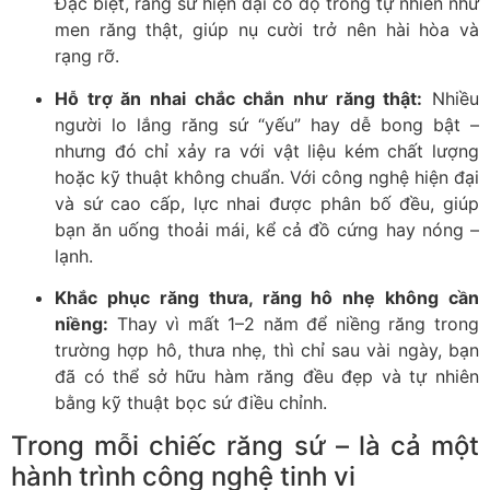
Đặc biệt, răng sứ hiện đại có độ trong tự nhiên như
men răng thật, giúp nụ cười trở nên hài hòa và
rạng rỡ.
Hỗ trợ ăn nhai chắc chắn như răng thật:
Nhiều
người lo lắng răng sứ “yếu” hay dễ bong bật –
nhưng đó chỉ xảy ra với vật liệu kém chất lượng
hoặc kỹ thuật không chuẩn. Với công nghệ hiện đại
và sứ cao cấp, lực nhai được phân bố đều, giúp
bạn ăn uống thoải mái, kể cả đồ cứng hay nóng –
lạnh.
Khắc phục răng thưa, răng hô nhẹ không cần
niềng:
Thay vì mất 1–2 năm để niềng răng trong
trường hợp hô, thưa nhẹ, thì chỉ sau vài ngày, bạn
đã có thể sở hữu hàm răng đều đẹp và tự nhiên
bằng kỹ thuật bọc sứ điều chỉnh.
Trong mỗi chiếc răng sứ – là cả một
hành trình công nghệ tinh vi