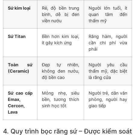
Sứ kim loại
Rẻ, độ bền trung
Người lớn tuổi, ít
bình, dễ bị đen
quan tâm đến
viền nướu
thẩm mỹ
Sứ Titan
Bền hơn kim loại,
Răng hàm, người
ít gây kích ứng
cần chi phí vừa
phải
Toàn sứ
Đẹp tự nhiên,
Người yêu cầu
(Ceramic)
không đen nướu,
thẩm mỹ, đặc biệt
độ bền cao
là răng cửa
Sứ cao cấp
Mỏng nhẹ, siêu
Người trẻ, dân văn
Emax,
bền, tương thích
phòng, người hay
Cercon,
sinh học tốt
giao tiếp
Lava
4. Quy trình bọc răng sứ – Được kiểm soát