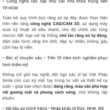
– Công nghệ cao cấp như các nha khoa trung tâm
TP.HCM
Toàn bộ quy trình bọc răng sứ tại đây được thực hiện
trên nền tảng
công nghệ CAD/CAM 3D
, sử dụng máy
scan kỹ thuật số siêu nhanh, cho độ chính xác từng
micron. Kết hợp với hệ thống
chế tác răng sứ tự động
,
đảm bảo form răng ôm khít, đẹp tự nhiên, không gây
cộm hay lộ viền.
– Bác sĩ chuyên sâu – Trên 10 năm kinh nghiệm phục
hình thẩm mỹ
Không chỉ giỏi tay nghề, đội ngũ bác sĩ tại Việt Pháp
Smile còn cực kỳ mát tay trong tư vấn và thiết kế nụ
cười – giúp bạn chọn được
dáng răng, màu sắc phù hợp
với gương mặt và phong cách sống
, chứ không rập
khuôn.
– Vật liệu sứ chính hãng – Nhập khẩu từ Đức, Nhật, Mỹ