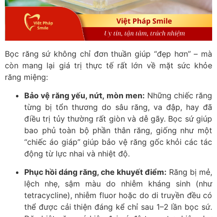
Bọc răng sứ không chỉ đơn thuần giúp “đẹp hơn” – mà
còn mang lại giá trị thực tế rất lớn về mặt sức khỏe
răng miệng:
Bảo vệ răng yếu, nứt, mòn men:
Những chiếc răng
từng bị tổn thương do sâu răng, va đập, hay đã
điều trị tủy thường rất giòn và dễ gãy. Bọc sứ giúp
bao phủ toàn bộ phần thân răng, giống như một
“chiếc áo giáp” giúp bảo vệ răng gốc khỏi các tác
động từ lực nhai và nhiệt độ.
Phục hồi dáng răng, che khuyết điểm:
Răng bị mẻ,
lệch nhẹ, sậm màu do nhiễm kháng sinh (như
tetracycline), nhiễm fluor hoặc do di truyền đều có
thể được cải thiện đáng kể chỉ sau 1–2 lần bọc sứ.