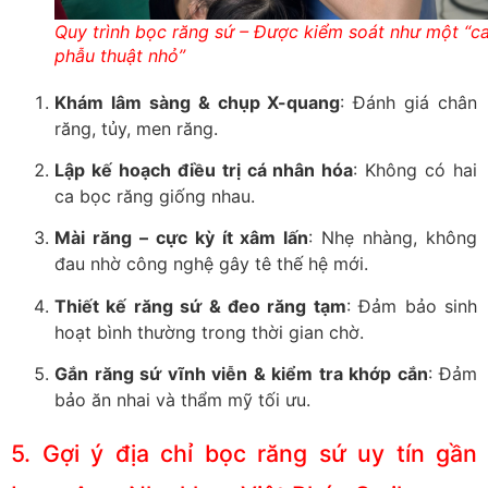
Quy trình bọc răng sứ – Được kiểm soát như một “c
phẫu thuật nhỏ”
Khám lâm sàng & chụp X-quang
: Đánh giá chân
răng, tủy, men răng.
Lập kế hoạch điều trị cá nhân hóa
: Không có hai
ca bọc răng giống nhau.
Mài răng – cực kỳ ít xâm lấn
: Nhẹ nhàng, không
đau nhờ công nghệ gây tê thế hệ mới.
Thiết kế răng sứ & đeo răng tạm
: Đảm bảo sinh
hoạt bình thường trong thời gian chờ.
Gắn răng sứ vĩnh viễn & kiểm tra khớp cắn
: Đảm
bảo ăn nhai và thẩm mỹ tối ưu.
5. Gợi ý địa chỉ bọc răng sứ uy tín gần