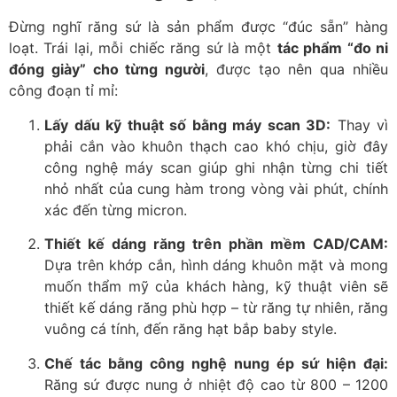
Đừng nghĩ răng sứ là sản phẩm được “đúc sẵn” hàng
loạt. Trái lại, mỗi chiếc răng sứ là một
tác phẩm “đo ni
đóng giày” cho từng người
, được tạo nên qua nhiều
công đoạn tỉ mỉ:
Lấy dấu kỹ thuật số bằng máy scan 3D:
Thay vì
phải cắn vào khuôn thạch cao khó chịu, giờ đây
công nghệ máy scan giúp ghi nhận từng chi tiết
nhỏ nhất của cung hàm trong vòng vài phút, chính
xác đến từng micron.
Thiết kế dáng răng trên phần mềm CAD/CAM:
Dựa trên khớp cắn, hình dáng khuôn mặt và mong
muốn thẩm mỹ của khách hàng, kỹ thuật viên sẽ
thiết kế dáng răng phù hợp – từ răng tự nhiên, răng
vuông cá tính, đến răng hạt bắp baby style.
Chế tác bằng công nghệ nung ép sứ hiện đại:
Răng sứ được nung ở nhiệt độ cao từ 800 – 1200