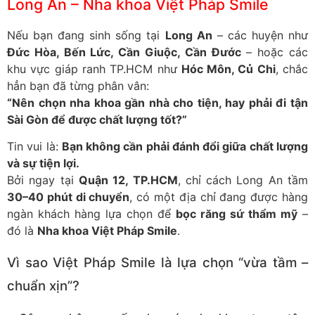
Long An – Nha khoa Việt Pháp Smile
Nếu bạn đang sinh sống tại
Long An
– các huyện như
Đức Hòa, Bến Lức, Cần Giuộc, Cần Đước
– hoặc các
khu vực giáp ranh TP.HCM như
Hóc Môn, Củ Chi
, chắc
hẳn bạn đã từng phân vân:
“Nên chọn nha khoa gần nhà cho tiện, hay phải đi tận
Sài Gòn để được chất lượng tốt?”
Tin vui là:
Bạn không cần phải đánh đổi giữa chất lượng
và sự tiện lợi.
Bởi ngay tại
Quận 12, TP.HCM
, chỉ cách Long An tầm
30–40 phút di chuyển
, có một địa chỉ đang được hàng
ngàn khách hàng lựa chọn để
bọc răng sứ thẩm mỹ
–
đó là
Nha khoa Việt Pháp Smile
.
Vì sao Việt Pháp Smile là lựa chọn “vừa tầm –
chuẩn xịn”?