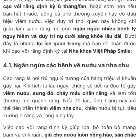
cạo vôi răng định kỳ 6 tháng/lần
, hoặc sớm hơn nếu
bạn hút thuốc, uống cà phê thường xuyên hay có dấu
hiệu viêm nướu. Việc duy trì thói quen này không chỉ
giúp làm sạch răng mà còn
ngăn ngừa nhiều bệnh lý
nguy hiểm và duy trì nụ cười sáng khỏe lâu dài
. Dưới
đây là những
lợi ích quan trọng
mà bạn sẽ nhận được
khi cạo vôi răng định kỳ tại
Nha khoa Việt Pháp Smile
:
4.1. Ngăn ngừa các bệnh về nướu và nha chu
Cao răng là nơi trú ngụ lý tưởng của hàng triệu vi khuẩn
gây hại. Khi tích tụ lâu ngày, chúng sẽ tiết ra độc tố gây
viêm nướu, sưng đỏ, chảy máu chân răng
và làm tổn
thương mô quanh răng. Nếu để lâu, tình trạng này có
thể tiến triển thành
viêm nha chu
, khiến nướu bị tụt, tiêu
xương ổ răng và răng lung lay.
Việc cạo vôi răng định kỳ giúp loại bỏ toàn bộ mảng
bám và vi khuẩn,
giữ cho nướu luôn hồng hào, săn chắc