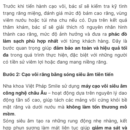
Trước khi tiến hành cạo vôi, bác sĩ sẽ kiểm tra kỹ tình
trạng răng miệng, đánh giá mức độ bám cao răng, vùng
viêm nướu hoặc túi nha chu nếu có. Dựa trên kết quả
thăm khám, bác sĩ sẽ giải thích rõ nguyên nhân hình
thành cao răng, mức độ ảnh hưởng và đưa ra
phác đồ
làm sạch phù hợp nhất
với từng khách hàng. Đây là
bước quan trọng giúp
đảm bảo an toàn và hiệu quả tối
đa
trong quá trình thực hiện, đặc biệt với những người
có tiền sử viêm lợi hoặc đang mang niềng răng.
Bước 2: Cạo vôi răng bằng sóng siêu âm tiên tiến
Nha khoa Việt Pháp Smile sử dụng
máy cạo vôi siêu âm
công nghệ châu Âu
– hoạt động dựa trên nguyên lý dao
động tần số cao, giúp tách các mảng vôi cứng khỏi bề
mặt răng và dưới nướu mà
không làm tổn thương mô
mềm
.
Sóng siêu âm tạo ra những rung động nhẹ nhàng, kết
hợp phun sương làm mát liên tục giúp
giảm ma sát và