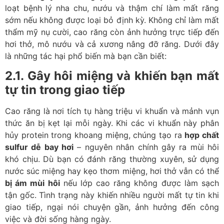
loạt bệnh lý nha chu, nướu và thậm chí làm mất răng
sớm nếu không được loại bỏ định kỳ. Không chỉ làm mất
thẩm mỹ nụ cười, cao răng còn ảnh hưởng trực tiếp đến
hơi thở, mô nướu và cả xương nâng đỡ răng. Dưới đây
là những tác hại phổ biến mà bạn cần biết:
2.1. Gây hôi miệng và khiến bạn mất
tự tin trong giao tiếp
Cao răng là nơi tích tụ hàng triệu vi khuẩn và mảnh vụn
thức ăn bị kẹt lại mỗi ngày. Khi các vi khuẩn này phân
hủy protein trong khoang miệng, chúng tạo ra
hợp chất
sulfur dễ bay hơi
– nguyên nhân chính gây ra mùi hôi
khó chịu. Dù bạn có đánh răng thường xuyên, sử dụng
nước súc miệng hay kẹo thơm miệng, hơi thở vẫn có thể
bị ám mùi hôi
nếu lớp cao răng không được làm sạch
tận gốc. Tình trạng này khiến nhiều người mất tự tin khi
giao tiếp, ngại nói chuyện gần, ảnh hưởng đến công
việc và đời sống hàng ngày.