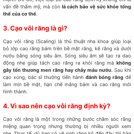
vấn đề thẩm mỹ, mà còn
là cách bảo vệ sức khỏe tổng
thể của cơ thể
.
3. Cạo vôi răng là gì?
Cạo vôi răng (Scaling) là thủ thuật nha khoa giúp loại
bỏ lớp cao răng bám trên bề mặt răng, kẽ răng và dưới
nướu bằng sóng siêu âm. Sóng siêu âm sẽ tạo ra dao
động nhẹ giúp tách cao răng ra khỏi răng mà
không
gây tổn thương men răng hay chảy máu nướu
. Sau khi
cạo xong, bác sĩ thường tiến hành
đánh bóng răng
để
làm mịn bề mặt, hạn chế mảng bám và cao răng mới
hình thành.
4. Vì sao nên cạo vôi răng định kỳ?
Cạo vôi răng là một trong những bước chăm sóc răng
miệng quan trọng nhưng thường bị nhiều người xem
nhẹ. Thực tế, dù bạn có vệ sinh răng kỹ đến đâu thì bàn