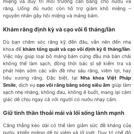
miệng và duy trì môi trường cân bằng cho nướu và
răng. Uống đủ nước còn hỗ trợ giảm khô miệng –
nguyên nhân gây hôi miệng và mảng bám.
Khám răng định kỳ và cạo vôi 6 tháng/lần
Dù bạn chăm sóc răng kỹ đến đâu, vẫn nên đến nha
khoa để
khám tổng quát và cạo vôi định kỳ 6 tháng/lần
.
Việc này giúp loại bỏ mảng bám cứng đầu mà bàn chải
không thể làm sạch, đồng thời bác sĩ sẽ kiểm tra và
phát hiện sớm các vấn đề như sâu răng, viêm lợi, hay
tiêu xương răng. Đặc biệt, tại
Nha khoa Việt Pháp
Smile
, dịch vụ
cạo vôi răng bằng sóng siêu âm
giúp làm
sạch nhẹ nhàng, không đau, không ê buốt, mang lại cảm
giác dễ chịu ngay cả với người có nướu nhạy cảm.
Giữ tinh thần thoải mái và lối sống lành mạnh
Căng thẳng kéo dài có thể làm giảm sức đề kháng của
nướu, khiến miệng dễ bị viêm và lở loét. Duy trì chế độ