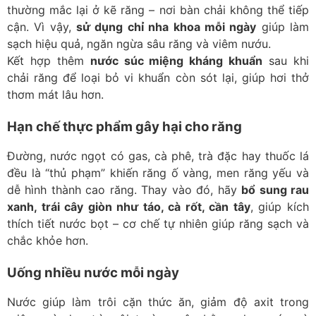
thường mắc lại ở kẽ răng – nơi bàn chải không thể tiếp
cận. Vì vậy,
sử dụng chỉ nha khoa mỗi ngày
giúp làm
sạch hiệu quả, ngăn ngừa sâu răng và viêm nướu.
Kết hợp thêm
nước súc miệng kháng khuẩn
sau khi
chải răng để loại bỏ vi khuẩn còn sót lại, giúp hơi thở
thơm mát lâu hơn.
Hạn chế thực phẩm gây hại cho răng
Đường, nước ngọt có gas, cà phê, trà đặc hay thuốc lá
đều là “thủ phạm” khiến răng ố vàng, men răng yếu và
dễ hình thành cao răng. Thay vào đó, hãy
bổ sung rau
xanh, trái cây giòn như táo, cà rốt, cần tây
, giúp kích
thích tiết nước bọt – cơ chế tự nhiên giúp răng sạch và
chắc khỏe hơn.
Uống nhiều nước mỗi ngày
Nước giúp làm trôi cặn thức ăn, giảm độ axit trong