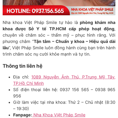
Nha khoa Việt Pháp Smile tự hào là
phòng khám nha
khoa được Sở Y tế TP.HCM cấp phép hoạt động
,
chuyên về chăm sóc – thẩm mỹ – phục hình răng. Với
phương châm “
Tận tâm – Chuẩn y khoa – Hiệu quả dài
lâu
”, Việt Pháp Smile luôn đồng hành cùng bạn trên hành
trình chăm sóc nụ cười khỏe mạnh và tự tin.
Thông tin liên hệ
Địa chỉ:
1089 Nguyễn Ảnh Thủ, P.Trung Mỹ Tây,
TP.Hồ Chí Minh
Số điện thoại liên hệ: 0937 156 565 – 0938 965
956
Giờ làm việc tại nha khoa: Thứ 2 – Chủ nhật (8:30
– 19:30)
Fanpage:
Nha Khoa Việt Pháp Smile