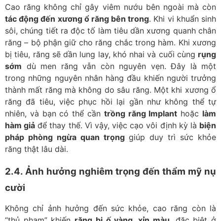
Cao răng không chỉ gây viêm nướu bên ngoài mà còn
tác động đến xương ổ răng bên trong
. Khi vi khuẩn sinh
sôi, chúng tiết ra độc tố làm tiêu dần xương quanh chân
răng – bộ phận giữ cho răng chắc trong hàm. Khi xương
bị tiêu, răng sẽ dần lung lay, khó nhai và cuối cùng
rụng
sớm
dù men răng vẫn còn nguyên vẹn. Đây là một
trong những nguyên nhân hàng đầu khiến người trưởng
thành mất răng mà không do sâu răng. Một khi xương ổ
răng đã tiêu, việc phục hồi lại gần như không thể tự
nhiên, và bạn có thể cần
trồng răng Implant
hoặc
làm
hàm giả
để thay thế. Vì vậy, việc cạo vôi định kỳ là
biện
pháp phòng ngừa quan trọng
giúp duy trì sức khỏe
răng thật lâu dài.
2.4. Ảnh hưởng nghiêm trọng đến thẩm mỹ nụ
cười
Không chỉ ảnh hưởng đến sức khỏe, cao răng còn là
“thủ phạm” khiến
răng bị ố vàng, xỉn màu
, đặc biệt ở