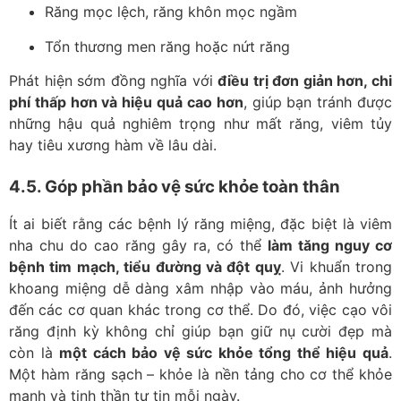
Răng mọc lệch, răng khôn mọc ngầm
Tổn thương men răng hoặc nứt răng
Phát hiện sớm đồng nghĩa với
điều trị đơn giản hơn, chi
phí thấp hơn và hiệu quả cao hơn
, giúp bạn tránh được
những hậu quả nghiêm trọng như mất răng, viêm tủy
hay tiêu xương hàm về lâu dài.
4.5. Góp phần bảo vệ sức khỏe toàn thân
Ít ai biết rằng các bệnh lý răng miệng, đặc biệt là viêm
nha chu do cao răng gây ra, có thể
làm tăng nguy cơ
bệnh tim mạch, tiểu đường và đột quỵ
. Vi khuẩn trong
khoang miệng dễ dàng xâm nhập vào máu, ảnh hưởng
đến các cơ quan khác trong cơ thể. Do đó, việc cạo vôi
răng định kỳ không chỉ giúp bạn giữ nụ cười đẹp mà
còn là
một cách bảo vệ sức khỏe tổng thể hiệu quả
.
Một hàm răng sạch – khỏe là nền tảng cho cơ thể khỏe
mạnh và tinh thần tự tin mỗi ngày.