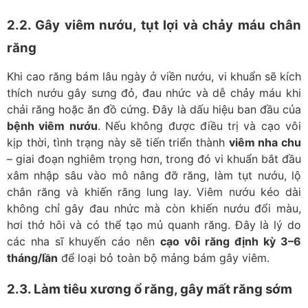
2.2. Gây viêm nướu, tụt lợi và chảy máu chân
răng
Khi cao răng bám lâu ngày ở viền nướu, vi khuẩn sẽ kích
thích nướu gây sưng đỏ, đau nhức và dễ chảy máu khi
chải răng hoặc ăn đồ cứng. Đây là dấu hiệu ban đầu của
bệnh viêm nướu
. Nếu không được điều trị và cạo vôi
kịp thời, tình trạng này sẽ tiến triển thành
viêm nha chu
– giai đoạn nghiêm trọng hơn, trong đó vi khuẩn bắt đầu
xâm nhập sâu vào mô nâng đỡ răng, làm tụt nướu, lộ
chân răng và khiến răng lung lay. Viêm nướu kéo dài
không chỉ gây đau nhức mà còn khiến nướu đổi màu,
hơi thở hôi và có thể tạo mủ quanh răng. Đây là lý do
các nha sĩ khuyến cáo nên
cạo vôi răng định kỳ 3–6
tháng/lần
để loại bỏ toàn bộ mảng bám gây viêm.
2.3. Làm tiêu xương ổ răng, gây mất răng sớm