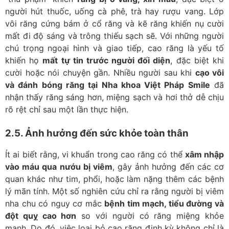
người hút thuốc, uống cà phê, trà hay rượu vang. Lớp
vôi răng cứng bám ở cổ răng và kẽ răng khiến nụ cười
mất đi độ sáng và trông thiếu sạch sẽ. Với những người
chú trọng ngoại hình và giao tiếp, cao răng là yếu tố
khiến họ
mất tự tin trước người đối diện
, đặc biệt khi
cười hoặc nói chuyện gần. Nhiều người sau khi
cạo vôi
và đánh bóng răng tại Nha khoa Việt Pháp Smile
đã
nhận thấy răng sáng hơn, miệng sạch và hơi thở dễ chịu
rõ rệt chỉ sau một lần thực hiện.
2.5. Ảnh hưởng đến sức khỏe toàn thân
Ít ai biết rằng, vi khuẩn trong cao răng có thể
xâm nhập
vào máu qua nướu bị viêm
, gây ảnh hưởng đến các cơ
quan khác như tim, phổi, hoặc làm nặng thêm các bệnh
lý mãn tính. Một số nghiên cứu chỉ ra rằng người bị viêm
nha chu có nguy cơ mắc
bệnh tim mạch, tiểu đường và
đột quỵ cao hơn
so với người có răng miệng khỏe
mạnh. Do đó, việc loại bỏ cao răng định kỳ không chỉ là