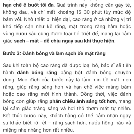
hạn chế ê buốt tối đa
. Quá trình này không cần gây tê,
không đau, và chỉ mất khoảng 15–30 phút tùy mức độ
bám vôi. Nhờ thiết bị hiện đại, cao răng ở cả những vị trí
khó tiếp cận như kẽ răng, mặt trong răng hàm hoặc
vùng nướu sâu cũng được loại bỏ triệt để, mang lại cảm
giác
sạch – mát – dễ chịu ngay sau khi thực hiện
.
Bước 3: Đánh bóng và làm sạch bề mặt răng
Sau khi toàn bộ cao răng đã được loại bỏ, bác sĩ sẽ tiến
hành
đánh bóng răng
bằng bột đánh bóng chuyên
dụng. Mục đích của bước này là làm mịn bề mặt men
răng, giúp răng sáng hơn và hạn chế việc mảng bám
hoặc cao răng mới hình thành. Đồng thời, việc đánh
bóng còn giúp răng
phản chiếu ánh sáng tốt hơn
, mang
lại cảm giác trắng sáng và hơi thở thơm mát tự nhiên.
Kết thúc bước này, khách hàng có thể cảm nhận ngay
sự khác biệt rõ rệt – răng sạch hơn, nướu hồng hào và
miệng nhẹ nhàng hơn rất nhiều.