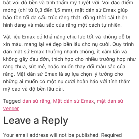
bật với độ bền và tính thẩm mỹ tuyệt vời. Với đặc điểm
mỏng (chỉ từ 0,3 đến 1,5 mm), mặt dán sứ Emax giúp
bảo tồn tối đa cấu trúc răng thật, đồng thời cải thiện
hình dáng và màu sắc của răng một cách tự nhiên.
Vật liệu Emax có khả năng chịu lực tốt và không dễ bị
xỉn màu, mang lại vẻ đẹp bền lâu cho nụ cười. Quy trình
dán mặt sứ Emax thường nhanh chóng, ít xâm lấn và
không gây đau đớn, thích hợp cho nhiều trường hợp như
răng thưa, sứt mẻ, hoặc muốn thay đổi màu sắc của
răng. Mặt dán sứ Emax là sự lựa chọn lý tưởng cho
những ai muốn có một nụ cười hoàn hảo với tính thẩm
mỹ cao và độ bền lâu dài.
Tagged
dán sứ răng
,
Mặt dán sứ Emax
,
mặt dán sứ
veneer
Leave a Reply
Your email address will not be published.
Required