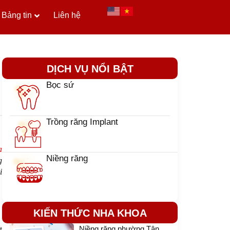
Bảng tin
Liên hệ
DỊCH VỤ NỔI BẬT
Bọc sứ
Trồng răng Implant
a
Niềng răng
g
i
KIẾN THỨC NHA KHOA
Niềng răng phường Tân
t