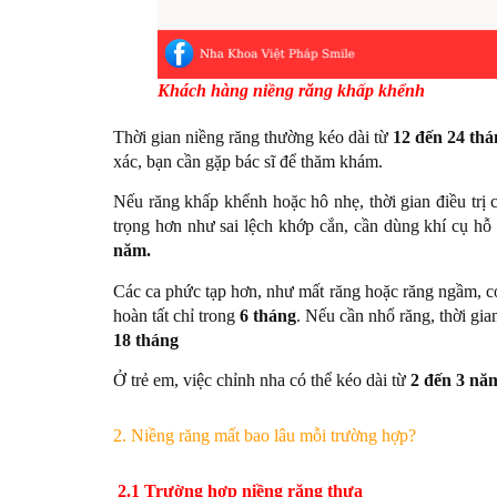
Khách hàng niềng răng khấp khểnh
Thời gian niềng răng thường kéo dài từ
12 đến 24 th
xác, bạn cần gặp bác sĩ để thăm khám.
Nếu răng khấp khểnh hoặc hô nhẹ, thời gian điều trị 
trọng hơn như sai lệch khớp cắn, cần dùng khí cụ hỗ
năm.
Các ca phức tạp hơn, như mất răng hoặc răng ngầm, c
hoàn tất chỉ trong
6 tháng
. Nếu cần nhổ răng, thời gia
18 tháng
Ở trẻ em, việc chỉnh nha có thể kéo dài từ
2 đến 3 nă
2. Niềng răng mất bao lâu mỗi trường hợp?
2.1 Trường hợp niềng răng thưa