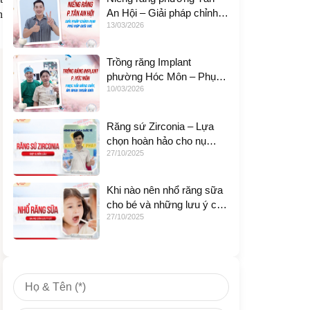
An Hội – Giải pháp chỉnh
n
13/03/2026
nha phù hợp giới trẻ
Trồng răng Implant
phường Hóc Môn – Phục
10/03/2026
hồi răng mất, ăn nhai thoải
mái
Răng sứ Zirconia – Lựa
chọn hoàn hảo cho nụ
27/10/2025
cười bền đẹp
Khi nào nên nhổ răng sữa
cho bé và những lưu ý cha
27/10/2025
mẹ cần biết