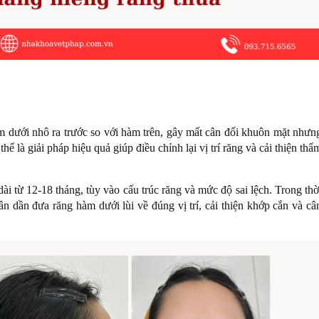
m dưới nhô ra trước so với hàm trên, gây mất cân đối khuôn mặt nhưn
 là giải pháp hiệu quả giúp điều chỉnh lại vị trí răng và cải thiện thẩ
ài từ 12-18 tháng, tùy vào cấu trúc răng và mức độ sai lệch. Trong thờ
ần dần đưa răng hàm dưới lùi về đúng vị trí, cải thiện khớp cắn và câ