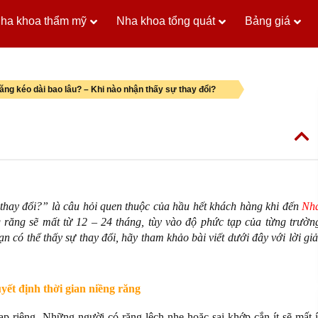
ha khoa thẩm mỹ
Nha khoa tổng quát
Bảng giá
ăng kéo dài bao lâu? – Khi nào nhận thấy sự thay đổi?
thay đổi?” là câu hỏi quen thuộc của hầu hết khách hàng khi đến
Nh
 răng sẽ mất từ 12 – 24 tháng, tùy vào độ phức tạp của từng trườn
ạn có thể thấy sự thay đổi, hãy tham khảo bài viết dưới đây với lời giả
yết định thời gian niềng răng
p riêng. Những người có răng lệch nhẹ hoặc sai khớp cắn ít sẽ mất í