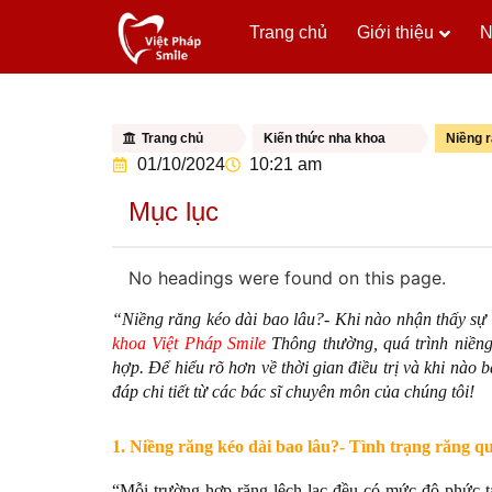
Trang chủ
Giới thiệu
N
Trang chủ
Kiến thức nha khoa
Niềng r
01/10/2024
10:21 am
Mục lục
No headings were found on this page.
“Niềng răng kéo dài bao lâu?- Khi nào nhận thấy sự 
khoa Việt Pháp Smile
Thông thường, quá trình niềng
hợp. Để hiểu rõ hơn về thời gian điều trị và khi nào b
đáp chi tiết từ các bác sĩ chuyên môn của chúng tôi!
1. Niềng răng kéo dài bao lâu?- Tình trạng răng qu
“Mỗi trường hợp răng lệch lạc đều có mức độ phức tạ