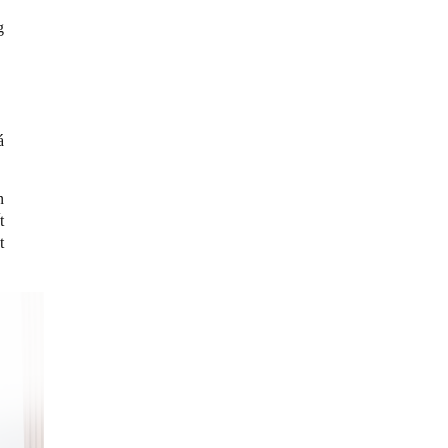
g
á
n
t
t