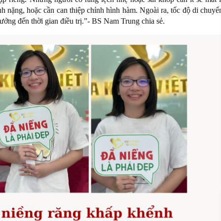
h nặng, hoặc cần can thiệp chỉnh hình hàm. Ngoài ra, tốc độ di chuyể
ởng đến thời gian điều trị.”- BS Nam Trung chia sẻ.