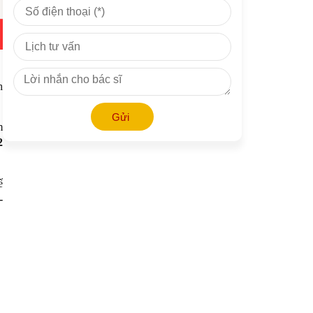
h
Gửi
m
2
ể
-