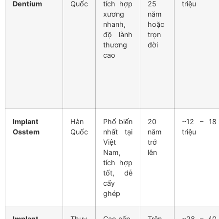
Dentium
Quốc
tích hợp
25
triệu
xương
năm
nhanh,
hoặc
độ lành
trọn
thương
đời
cao
Implant
Hàn
Phổ biến
20
~12 – 18
Osstem
Quốc
nhất tại
năm
triệu
Việt
trở
Nam,
lên
tích hợp
tốt, dễ
cấy
ghép
Implant
Thụy
Cao cấp,
Trên
~28 – 40