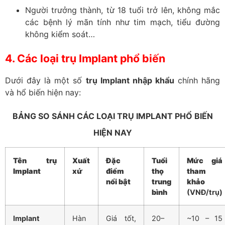
Người trưởng thành, từ 18 tuổi trở lên, không mắc
các bệnh lý mãn tính như tim mạch, tiểu đường
không kiểm soát…
4. Các loại trụ Implant phổ biến
Dưới đây là một số
trụ Implant nhập khẩu
chính hãng
và hổ biến hiện nay:
BẢNG SO SÁNH CÁC LOẠI TRỤ IMPLANT PHỔ BIẾN
HIỆN NAY
Tên trụ
Xuất
Đặc
Tuổi
Mức giá
Implant
xứ
điểm
thọ
tham
nổi bật
trung
khảo
bình
(VNĐ/trụ)
Implant
Hàn
Giá tốt,
20–
~10 – 15