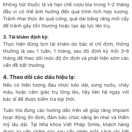
Không hút thuốc lá và hạn chế rượu bia trong 1–2 tháng
đầu vì có thể ảnh hưởng đến quá trình tích hợp xương.
Tránh nhai thức ăn quá cứng, quá dai bằng răng mới cấy
để tránh gây tổn thương hoặc tạo áp lực lên trụ.
3. Tái khám định kỳ:
Thực hiện đúng lịch tái khám do bác sĩ chỉ định, thông
thường là sau 1 tuần, 1 tháng, sau đó định kỳ mỗi 3–6
tháng để theo dõi mức độ ổn định và phát hiện sớm các
vấn đề bất thường.
4. Theo dõi các dấu hiệu lạ:
Nếu có hiện tượng đau nhức kéo dài, sưng nướu, chảy
máu, hoặc cảm giác trụ lỏng lẻo, hãy liên hệ ngay với
bác sĩ để được kiểm tra kịp thời.
Tuân thủ đúng các hướng dẫn trên sẽ giúp răng Implant
hoạt động ổn định, đảm bảo chức năng ăn nhai và thẩm
mỹ lâu dài. Tại Nha khoa Việt Pháp Smile, khách hàng
được tư vấn chăm sóc sau cấy ghép một cách chi tiết