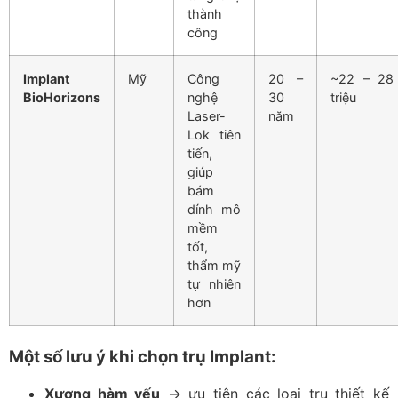
thành
công
Implant
Mỹ
Công
20 –
~22 – 28
BioHorizons
nghệ
30
triệu
Laser-
năm
Lok tiên
tiến,
giúp
bám
dính mô
mềm
tốt,
thẩm mỹ
tự nhiên
hơn
Một số lưu ý khi chọn trụ Implant:
Xương hàm yếu
→ ưu tiên các loại trụ thiết kế