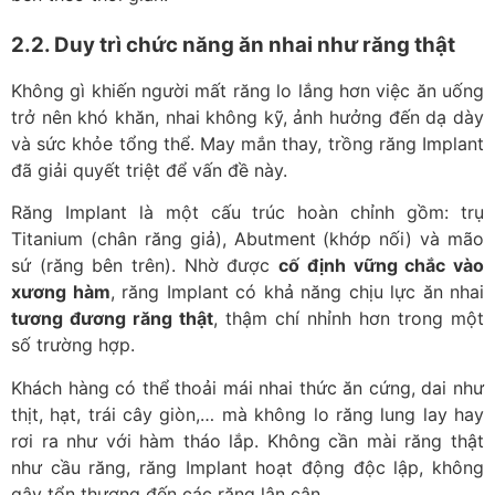
2.2. Duy trì chức năng ăn nhai như răng thật
Không gì khiến người mất răng lo lắng hơn việc ăn uống
trở nên khó khăn, nhai không kỹ, ảnh hưởng đến dạ dày
và sức khỏe tổng thể. May mắn thay, trồng răng Implant
đã giải quyết triệt để vấn đề này.
Răng Implant là một cấu trúc hoàn chỉnh gồm: trụ
Titanium (chân răng giả), Abutment (khớp nối) và mão
sứ (răng bên trên). Nhờ được
cố định vững chắc vào
xương hàm
, răng Implant có khả năng chịu lực ăn nhai
tương đương răng thật
, thậm chí nhỉnh hơn trong một
số trường hợp.
Khách hàng có thể thoải mái nhai thức ăn cứng, dai như
thịt, hạt, trái cây giòn,… mà không lo răng lung lay hay
rơi ra như với hàm tháo lắp. Không cần mài răng thật
như cầu răng, răng Implant hoạt động độc lập, không
gây tổn thương đến các răng lân cận.