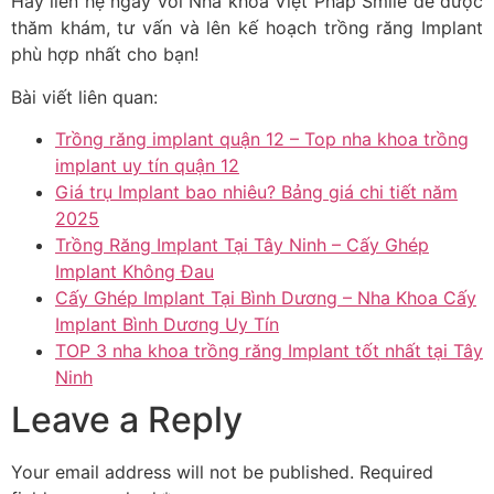
Hãy liên hệ ngay với Nha khoa Việt Pháp Smile để được
thăm khám, tư vấn và lên kế hoạch trồng răng Implant
phù hợp nhất cho bạn!
Bài viết liên quan:
Trồng răng implant quận 12 – Top nha khoa trồng
implant uy tín quận 12
Giá trụ Implant bao nhiêu? Bảng giá chi tiết năm
2025
Trồng Răng Implant Tại Tây Ninh – Cấy Ghép
Implant Không Đau
Cấy Ghép Implant Tại Bình Dương – Nha Khoa Cấy
Implant Bình Dương Uy Tín
TOP 3 nha khoa trồng răng Implant tốt nhất tại Tây
Ninh
Leave a Reply
Your email address will not be published.
Required