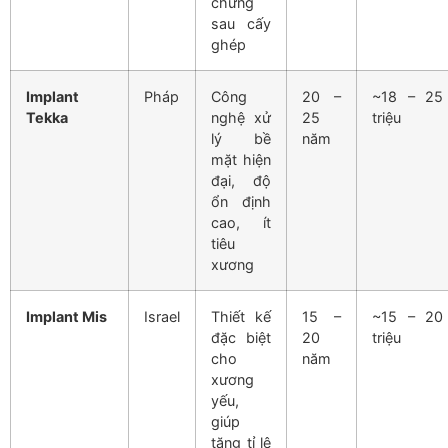
chứng
sau cấy
ghép
Implant
Pháp
Công
20 –
~18 – 25
Tekka
nghệ xử
25
triệu
lý bề
năm
mặt hiện
đại, độ
ổn định
cao, ít
tiêu
xương
Implant Mis
Israel
Thiết kế
15 –
~15 – 20
đặc biệt
20
triệu
cho
năm
xương
yếu,
giúp
tăng tỉ lệ