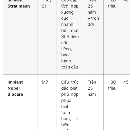
Straumann
Sĩ
tích hợp
25
triệu
xương
năm
cực
– trọn
nhanh,
đời
bề mặt
SLActive
nổi
tiếng,
bảo
hành
toàn cầu
Implant
Mỹ
Cấu trúc
Trên
~30 – 45
Nobel
đặc biệt,
25
triệu
Biocare
phù hợp
năm
phục
hình
toàn
hàm, ít
biến