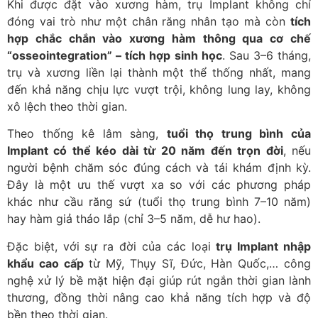
Khi được đặt vào xương hàm, trụ Implant không chỉ
đóng vai trò như một chân răng nhân tạo mà còn
tích
hợp chắc chắn vào xương hàm thông qua cơ chế
“osseointegration” – tích hợp sinh học
. Sau 3–6 tháng,
trụ và xương liền lại thành một thể thống nhất, mang
đến khả năng chịu lực vượt trội, không lung lay, không
xô lệch theo thời gian.
Theo thống kê lâm sàng,
tuổi thọ trung bình của
Implant có thể kéo dài từ 20 năm đến trọn đời
, nếu
người bệnh chăm sóc đúng cách và tái khám định kỳ.
Đây là một ưu thế vượt xa so với các phương pháp
khác như cầu răng sứ (tuổi thọ trung bình 7–10 năm)
hay hàm giả tháo lắp (chỉ 3–5 năm, dễ hư hao).
Đặc biệt, với sự ra đời của các loại
trụ Implant nhập
khẩu cao cấp
từ Mỹ, Thụy Sĩ, Đức, Hàn Quốc,… công
nghệ xử lý bề mặt hiện đại giúp rút ngắn thời gian lành
thương, đồng thời nâng cao khả năng tích hợp và độ
bền theo thời gian.