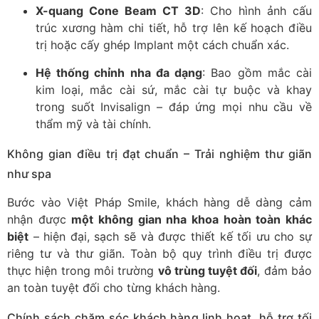
X-quang Cone Beam CT 3D
: Cho hình ảnh cấu
trúc xương hàm chi tiết, hỗ trợ lên kế hoạch điều
trị hoặc cấy ghép Implant một cách chuẩn xác.
Hệ thống chỉnh nha đa dạng
: Bao gồm mắc cài
kim loại, mắc cài sứ, mắc cài tự buộc và khay
trong suốt Invisalign – đáp ứng mọi nhu cầu về
thẩm mỹ và tài chính.
Không gian điều trị đạt chuẩn – Trải nghiệm thư giãn
như spa
Bước vào Việt Pháp Smile, khách hàng dễ dàng cảm
nhận được
một không gian nha khoa hoàn toàn khác
biệt
– hiện đại, sạch sẽ và được thiết kế tối ưu cho sự
riêng tư và thư giãn. Toàn bộ quy trình điều trị được
thực hiện trong môi trường
vô trùng tuyệt đối
, đảm bảo
an toàn tuyệt đối cho từng khách hàng.
Chính sách chăm sóc khách hàng linh hoạt, hỗ trợ tối