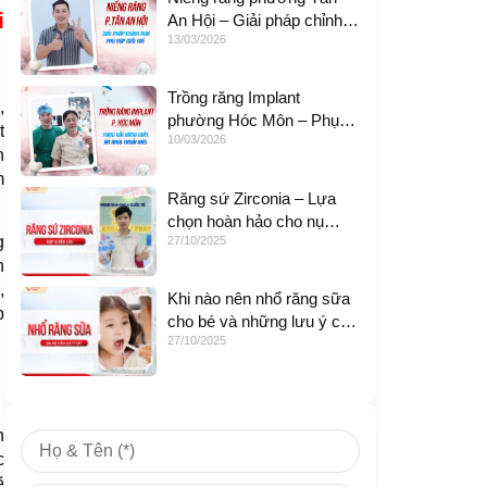
i
An Hội – Giải pháp chỉnh
13/03/2026
nha phù hợp giới trẻ
Trồng răng Implant
,
phường Hóc Môn – Phục
t
10/03/2026
hồi răng mất, ăn nhai thoải
n
mái
m
Răng sứ Zirconia – Lựa
chọn hoàn hảo cho nụ
g
27/10/2025
cười bền đẹp
n
,
Khi nào nên nhổ răng sữa
p
cho bé và những lưu ý cha
27/10/2025
mẹ cần biết
n
c
ẽ