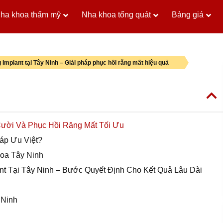
ha khoa thẩm mỹ
Nha khoa tổng quát
Bảng giá
 Implant tại Tây Ninh – Giải pháp phục hồi răng mất hiệu quả
 Cười Và Phục Hồi Răng Mất Tối Ưu
háp Ưu Việt?
hoa Tây Ninh
t Tại Tây Ninh – Bước Quyết Định Cho Kết Quả Lâu Dài
 Ninh