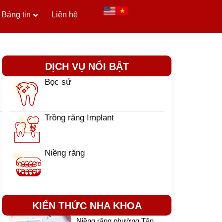
Bảng tin
Liên hệ
DỊCH VỤ NỔI BẬT
Bọc sứ
Trồng răng Implant
Niềng răng
KIẾN THỨC NHA KHOA
Niềng răng phường Tân