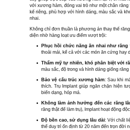
với xương hàm, đóng vai trò như một chân răng t
kế riêng, phù hợp với hình dáng, màu sắc và k
nhai.
Không chỉ đơn thuần là phương án thay thế răng 
diện nhờ hàng loạt ưu điểm vượt trội:
Phục hồi chức năng ăn nhai như răng 
thoải mái, kể cả với các món ăn cứng hay d
Thẩm mỹ tự nhiên, khó phân biệt với ră
màu sắc, độ trong và hình dáng giống răng t
Bảo vệ cấu trúc xương hàm
: Sau khi m
thích. Trụ Implant giúp ngăn chặn hiện t
biến dạng, hóp má.
Không làm ảnh hưởng đến các răng lâ
răng thật để làm trụ), Implant hoạt động đ
Độ bền cao, sử dụng lâu dài
: Với chất l
thể duy trì ổn định từ 20 năm đến trọn đờ