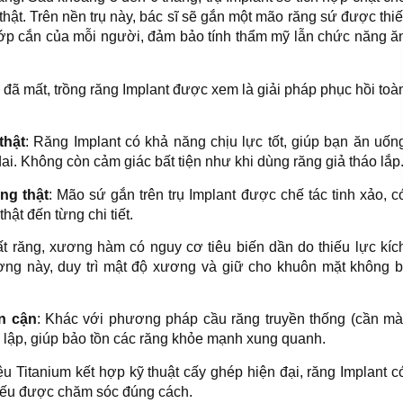
hật. Trên nền trụ này, bác sĩ sẽ gắn một mão răng sứ được thiế
hớp cắn của mỗi người, đảm bảo tính thẩm mỹ lẫn chức năng ă
đã mất, trồng răng Implant được xem là giải pháp phục hồi toà
thật
: Răng Implant có khả năng chịu lực tốt, giúp bạn ăn uốn
ai. Không còn cảm giác bất tiện như khi dùng răng giả tháo lắp
ng thật
: Mão sứ gắn trên trụ Implant được chế tác tinh xảo, c
hật đến từng chi tiết.
ất răng, xương hàm có nguy cơ tiêu biến dần do thiếu lực kíc
ượng này, duy trì mật độ xương và giữ cho khuôn mặt không b
n cận
: Khác với phương pháp cầu răng truyền thống (cần mà
ộc lập, giúp bảo tồn các răng khỏe mạnh xung quanh.
iệu Titanium kết hợp kỹ thuật cấy ghép hiện đại, răng Implant c
i nếu được chăm sóc đúng cách.