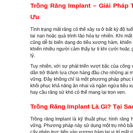
Trồng Răng Implant – Giải Pháp 
Ưu
Tình trạng mất răng có thể xảy ra ở bất kỳ độ t
tai nạn hoặc quá trình lão hóa tự nhiên. Khi m
cũng dễ bị biến dạng do tiêu xương hàm, khiến
khiến nhiều người cảm thấy tự ti khi cười hoặc 
lý.
Tuy nhiên, với sự phát triển vượt bậc của công
dần trở thành lựa chọn hàng đầu cho những ai 
vững. Đây không chỉ là một phương pháp phục hìn
khôi phục khả năng ăn nhai và ngăn ngừa tiêu 
hay cầu răng sứ khó có thể mang lại trọn vẹn.
Trồng Răng Implant Là Gì? Tại Sa
Trồng răng Implant là kỹ thuật phục hình răng h
vững. Phương pháp này sử dụng một trụ nhỏ b
cấy ghép trực tiếp vào xương hàm tại vị trí mất 