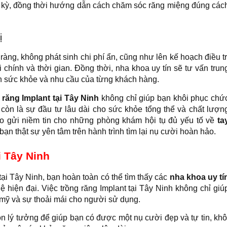
ịnh kỳ, đồng thời hướng dẫn cách chăm sóc răng miệng đúng các
ị
 ràng, không phát sinh chi phí ẩn, cũng như lên kế hoạch điều tr
ài chính và thời gian. Đồng thời, nha khoa uy tín sẽ tư vấn trun
iện sức khỏe và nhu cầu của từng khách hàng.
 răng Implant tại Tây Ninh
không chỉ giúp bạn khôi phục chứ
òn là sự đầu tư lâu dài cho sức khỏe tổng thể và chất lượn
ao gửi niềm tin cho những phòng khám hội tụ đủ yếu tố về
ta
bạn thật sự yên tâm trên hành trình tìm lại nụ cười hoàn hảo.
i Tây Ninh
ại Tây Ninh, bạn hoàn toàn có thể tìm thấy các
nha khoa uy tí
 hiện đại. Việc trồng răng Implant tại Tây Ninh không chỉ giú
mỹ và sự thoải mái cho người sử dụng.
ọn lý tưởng để giúp bạn có được một nụ cười đẹp và tự tin, khô