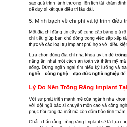
sao quá trình lành thương, lên lịch tái khám đ
để duy trì kết quả điều trị lâu dài.
5. Minh bạch về chi phí và lộ trình điều tr
Một địa chỉ đáng tin cậy sẽ cung cấp bảng giá rõ
chi tiết, giúp bạn chủ động trong việc sắp xếp t
thực về các loại trụ Implant phù hợp với điều k
Lựa chọn đúng địa chỉ nha khoa uy tín để
trồng
năng ăn nhai một cách an toàn và thẩm mỹ mà c
sống. Đừng ngần ngại tìm hiểu kỹ lưỡng và tr
nghề – công nghệ – đạo đức nghề nghiệp
để 
Lý Do Nên Trồng Răng Implant Tạ
Với sự phát triển mạnh mẽ của ngành nha khoa t
với đội ngũ bác sĩ chuyên môn cao và công nghệ
phục hồi răng đã mất mà còn đảm bảo tính thẩm 
Chắc chắn rằng, trồng răng Implant sẽ là lựa ch