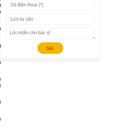
t
n
n
g
Gửi
.
ó
h
ị
i
ó