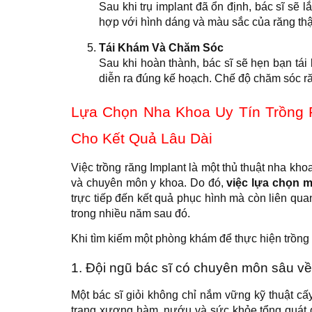
Sau khi trụ implant đã ổn định, bác sĩ sẽ 
hợp với hình dáng và màu sắc của răng th
Tái Khám Và Chăm Sóc
Sau khi hoàn thành, bác sĩ sẽ hẹn bạn tái
diễn ra đúng kế hoạch. Chế độ chăm sóc răn
Lựa Chọn Nha Khoa Uy Tín Trồng R
Cho Kết Quả Lâu Dài
Việc trồng răng Implant là một thủ thuật nha kho
và chuyên môn y khoa. Do đó,
việc lựa chọn m
trực tiếp đến kết quả phục hình mà còn liên qu
trong nhiều năm sau đó.
Khi tìm kiếm một phòng khám để thực hiện trồng 
1. Đội ngũ bác sĩ có chuyên môn sâu về
Một bác sĩ giỏi không chỉ nắm vững kỹ thuật c
trạng xương hàm, nướu và sức khỏe tổng quát 