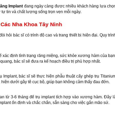
răng Implant
đang ngày càng được nhiều khách hàng lựa chọ
 tự tin và chất lượng sống trọn vẹn mỗi ngày.
i Các Nha Khoa Tây Ninh
i hỏi bác sĩ có trình độ cao và trang thiết bị hiện đại. Quy trìn
ể xác định tình trạng răng miệng, sức khỏe xương hàm của bạn
uang, bác sĩ sẽ đưa ra kế hoạch điều trị phù hợp nhất.
rụ Implant, bác sĩ sẽ thực hiện phẫu thuật cấy ghép trụ Titaniu
hiện dưới gây tê cục bộ, giúp bạn không cảm thấy đau đớn.
ian từ 3-6 tháng để trụ implant tích hợp vào xương hàm. Đây l
implant ổn định và chắc chắn, sẵn sàng cho việc gắn mão sứ.