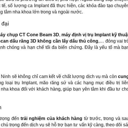
 tế, số lượng ca Implant đã thực hiện, các khóa đào tạo chuyê
rung tâm nha khoa lớn trong và ngoài nước.
 đại
áy chụp CT Cone Beam 3D
,
máy định vị trụ Implant kỹ thuậ
can dấu răng 3D không cần lấy dấu thủ công
,… đóng vai tr
nhanh chóng và hạn chế tối đa biến chứng. Đây là yếu tố mà bạ
 Ninh sẽ không chỉ cam kết về chất lượng dịch vụ mà còn
cun
g loại trụ Implant, mão răng sứ và các hạng mục điều trị liê
a nha khoa đối với khách hàng, giúp bạn yên tâm khi đầu tư ch
m
 trọng đến
trải nghiệm của khách hàng
từ trước, trong và sa
hú trọng đến dịch vụ sẽ hỗ trợ bạn tư vấn kỹ càng, theo dõi sá