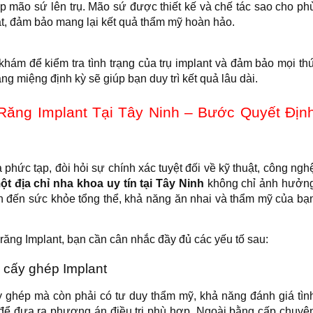
lắp mão sứ lên trụ. Mão sứ được thiết kế và chế tác sao cho ph
ật, đảm bảo mang lại kết quả thẩm mỹ hoàn hảo.
 khám để kiểm tra tình trạng của trụ implant và đảm bảo mọi th
g miệng định kỳ sẽ giúp bạn duy trì kết quả lâu dài.
ăng Implant Tại Tây Ninh – Bước Quyết Địn
a phức tạp, đòi hỏi sự chính xác tuyệt đối về kỹ thuật, công ngh
ột địa chỉ nha khoa uy tín tại Tây Ninh
không chỉ ảnh hưởn
an đến sức khỏe tổng thể, khả năng ăn nhai và thẩm mỹ của bạ
răng Implant, bạn cần cân nhắc đầy đủ các yếu tố sau:
 cấy ghép Implant
ấy ghép mà còn phải có tư duy thẩm mỹ, khả năng đánh giá tìn
để đưa ra phương án điều trị phù hợp. Ngoài bằng cấp chuyê