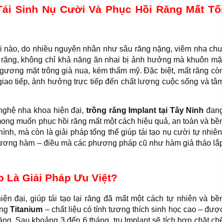
Tái Sinh Nụ Cười Và Phục Hồi Răng Mất Tố
uổi nào, do nhiều nguyên nhân như sâu răng nặng, viêm nha chu
ất răng, không chỉ khả năng ăn nhai bị ảnh hưởng mà khuôn mặ
 gương mặt trông già nua, kém thẩm mỹ. Đặc biệt, mất răng cò
giao tiếp, ảnh hưởng trực tiếp đến chất lượng cuộc sống và tâ
 nghệ nha khoa hiện đại,
trồng răng Implant tại Tây Ninh
đan
mong muốn phục hồi răng mất một cách hiệu quả, an toàn và bề
h, mà còn là giải pháp tổng thể giúp tái tạo nụ cười tự nhiên
xương hàm – điều mà các phương pháp cũ như hàm giả tháo lắ
o Là Giải Pháp Ưu Việt?
iện đại, giúp tái tạo lại răng đã mất một cách tự nhiên và bề
ằng
Titanium
– chất liệu có tính tương thích sinh học cao – đượ
răng. Sau khoảng 3 đến 6 tháng, trụ Implant sẽ tích hợp chặt ch