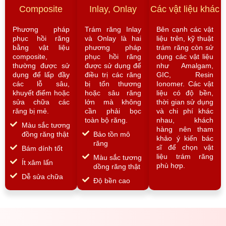
Composite
Inlay, Onlay
Các vật liệu khác
Phương pháp
Trám răng Inlay
Bên cạnh các vật
phục hồi răng
và Onlay là hai
liệu trên, kỹ thuật
bằng vật liệu
phương pháp
trám răng còn sử
composite,
phục hồi răng
dụng các vật liệu
thường được sử
được sử dụng để
như Amalgam,
dụng để lấp đầy
điều trị các răng
GIC, Resin
các lỗ sâu,
bị tổn thương
Ionomer. Các vật
khuyết điểm hoặc
hoặc sâu răng
liệu có độ bền,
sửa chữa các
lớn mà không
thời gian sử dụng
răng bị mẻ.
cần phải bọc
và chi phí khác
toàn bộ răng.
nhau, khách
Màu sắc tương
hàng nên tham
đồng răng thật
Bảo tồn mô
khảo ý kiến bác
răng
sĩ để chọn vật
Bám dính tốt
liệu trám răng
Màu sắc tương
Ít xâm lấn
phù hợp.
dồng răng thật
Dễ sửa chữa
Độ bền cao